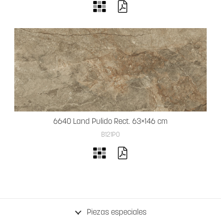
6640 Land Pulido Rect. 63×146 cm
B121PO
Piezas especiales