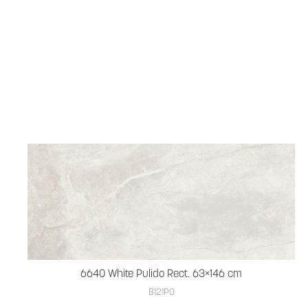
6640 White Pulido Rect. 63×146 cm
B121PO