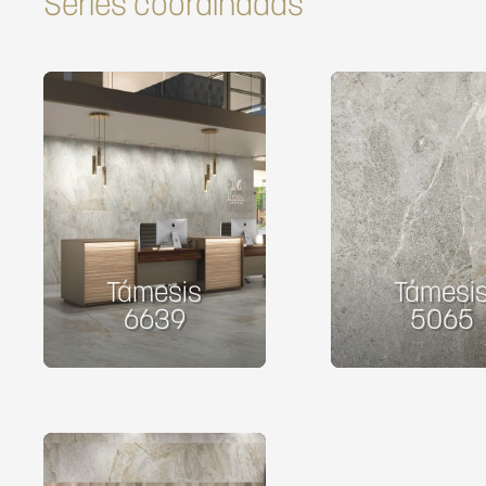
Series coordinadas
Támesis
Támesi
6639
5065