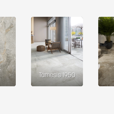
s
Támesis 1950