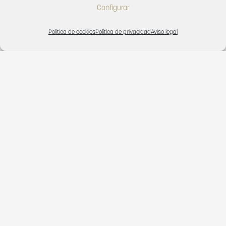
Configurar
Política de cookies
Política de privacidad
Aviso legal
¿En qué podemos ayudarte?
Contacta con nosotros