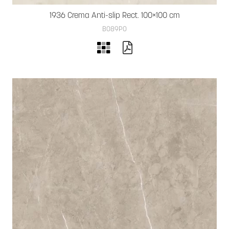
1936 Crema Anti-slip Rect. 100×100 cm
B089PO