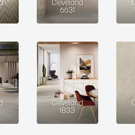
d
Cleveland
6631
d
Cleveland
1833