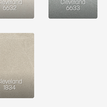
Cleveland
Cleveland
6632
6633
Cleveland
1834