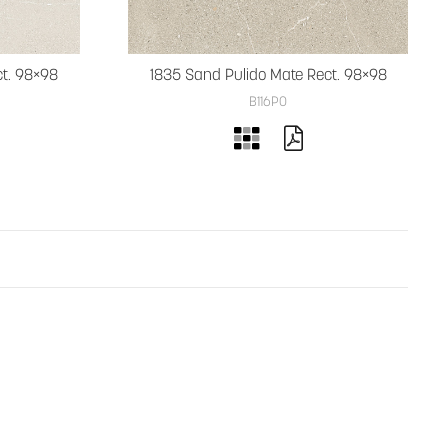
ct. 98×98
1835 Sand Pulido Mate Rect. 98×98
B116PO