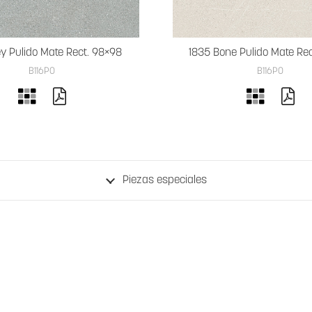
ey Pulido Mate Rect. 98×98
1835 Bone Pulido Mate Re
B116PO
B116PO
Piezas especiales