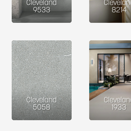
Cleveland
Clevelan
9533
8214
Cleveland
Clevelan
5058
1933