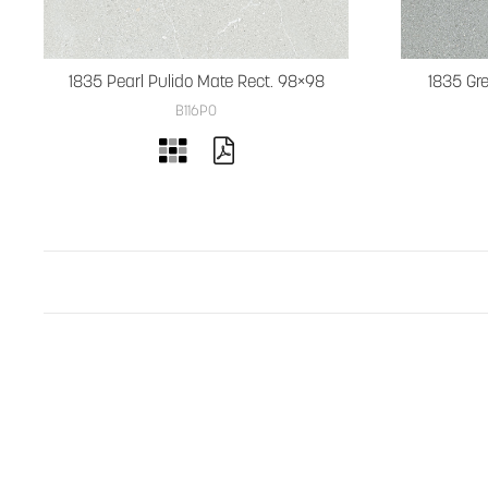
1835 Pearl Pulido Mate Rect. 98×98
1835 Gr
B116PO