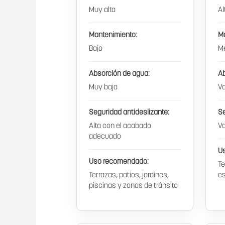
Muy alta
Al
Mantenimiento:
M
Bajo
Me
Absorción de agua:
Ab
Muy baja
Va
Seguridad antideslizante:
Se
Alta con el acabado
Va
adecuado
U
Uso recomendado:
Te
Terrazas, patios, jardines,
es
piscinas y zonas de tránsito