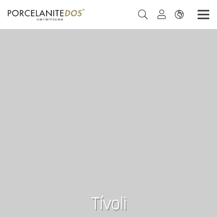
Tívoli