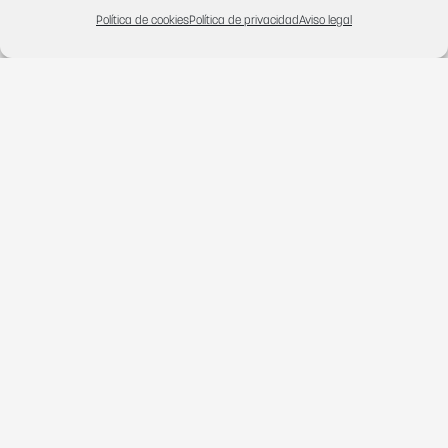
Política de cookies
Política de privacidad
Aviso legal
¿En qué podemos ayudarte?
Contacta con nosotros