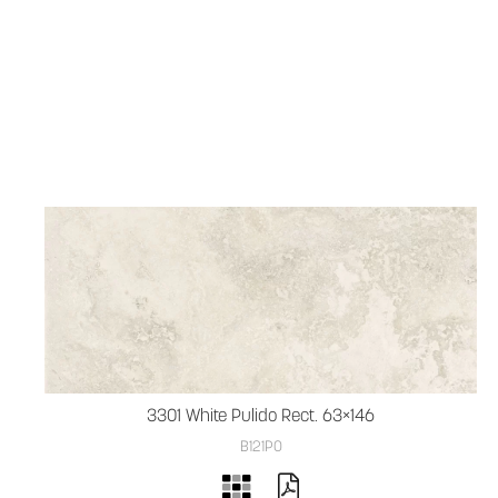
3301 White Pulido Rect. 63×146
B121PO