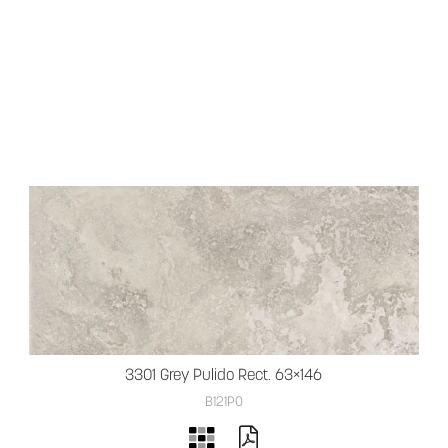
3301 Grey Pulido Rect. 63×146
B121PO