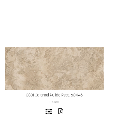
3301 Caramel Pulido Rect. 63×146
B121PO