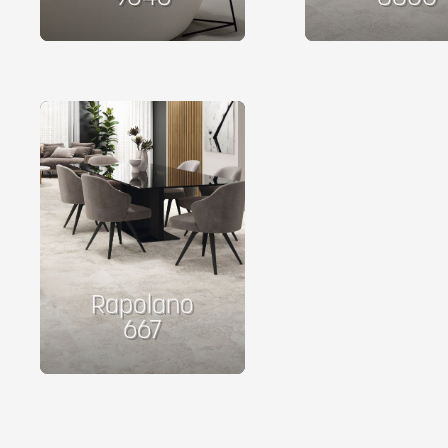
Rapolano
667