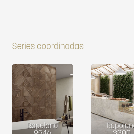
Series coordinadas
Rapolano
Rapolan
9546
3300