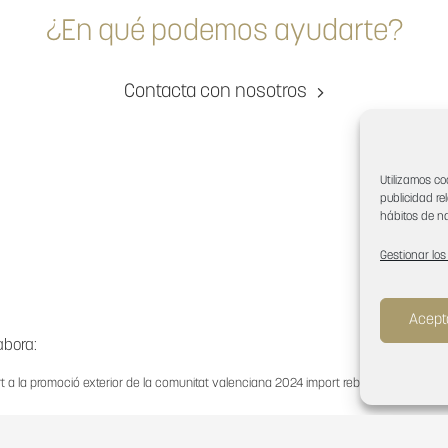
¿En qué podemos ayudarte?
Contacta con nosotros
Utilizamos co
publicidad re
hábitos de na
Gestionar los
Acept
abora:
t a la promoció exterior de la comunitat valenciana 2024 import rebut:
11.783,73€