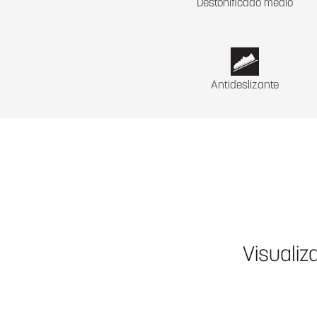
Destonificado medio
Antideslizante
Visualiz