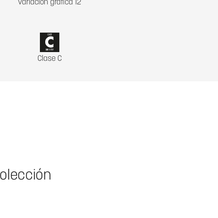
variación gráfica 12
Clase C
colección