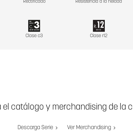
Rectificado
Resistencia a la helada
Clase c3
Clase r12
a el catálogo y merchandising de la 
Descarga Serie
Ver Merchandising