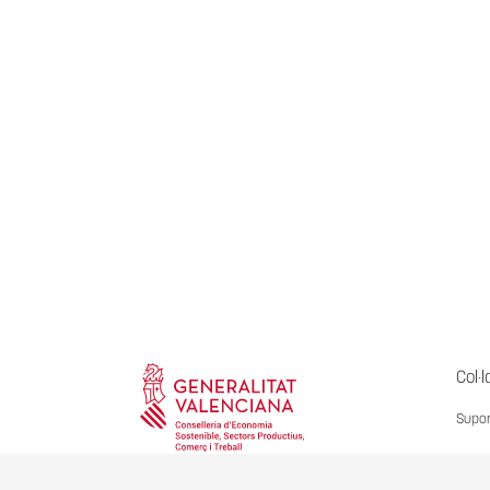
Col·l
Supor