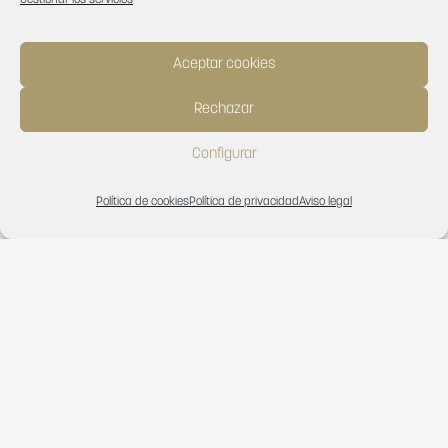
Gestionar los servicios
¿En qué podemos ayudarte?
Aceptar cookies
Contacta con nosotros
Rechazar
Configurar
Política de cookies
Política de privacidad
Aviso legal