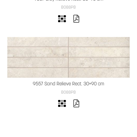
B088PB
9557 Sand Relieve Rect. 30×90 cm
B088PB