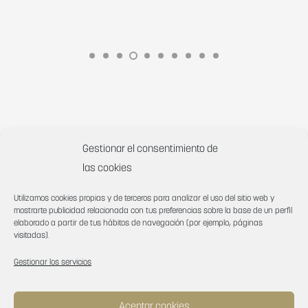
Gestionar el consentimiento de
las cookies
Utilizamos cookies propias y de terceros para analizar el uso del sitio web y
mostrarte publicidad relacionada con tus preferencias sobre la base de un perfil
elaborado a partir de tus hábitos de navegación (por ejemplo, páginas
visitadas).
Gestionar los servicios
¿En qué podemos ayudarte?
Aceptar cookies