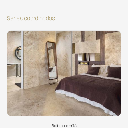
Series coordinadas
Baltimore 6616
Baltimore 6614