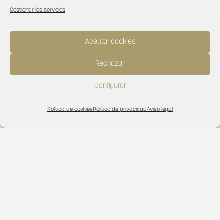
Gestionar los servicios
Aceptar cookies
Rechazar
Configurar
Política de cookies
Política de privacidad
Aviso legal
Col·labora:
Suport a la promoció exterior de la comunitat valenciana
2024 import rebut:
11.783,73€