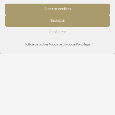
Aceptar cookies
Rechazar
Configurar
Política de cookies
Política de privacidad
Aviso legal
Ayuda a la Promoción Exterior
El proyecto acogido al programa de ayudas de apoyo a la
promoción exterior de la comunitat valenciana para el
ejercicio 2019 ha recibido una subvención de
17.236,49 €
de la consellería de economía sostenible, sectores
productivos, comercio y trabajo.