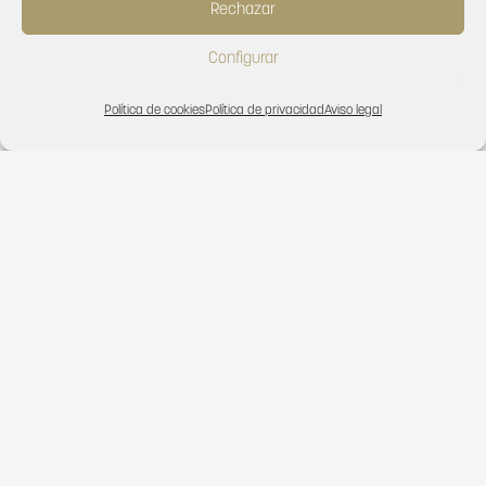
Rechazar
Configurar
Política de cookies
Política de privacidad
Aviso legal
Ayuda a la Promoción Exterior
El proyecto acogido al programa de ayudas de apoyo a la
promoción exterior de la comunitat valenciana para el
ejercicio 2019 ha recibido una subvención de
17.236,49 €
de la consellería de economía sostenible, sectores
productivos, comercio y trabajo.