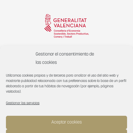
Col·labora:
Gestionar el consentimiento de
Suport a la promoció exterior de la comunitat valenciana
las cookies
2021 import rebut:
35.726€
Utilizamos cookies propias y de terceros para analizar el uso del sitio web y
mostrarte publicidad relacionada con tus preferencias sobre la base de un perfil
elaborado a partir de tus hábitos de navegación (por ejemplo, páginas
visitadas).
Gestionar los servicios
Aceptar cookies