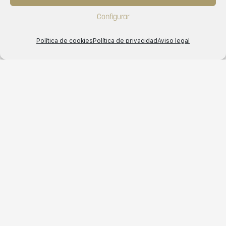
Configurar
Política de cookies
Política de privacidad
Aviso legal
English
Español
Related Series
Lyon 1836
Lyon 1837
Lyon 1936
Lyon 5059
Lyon 6625
Lyon 8215
Lyon 9535