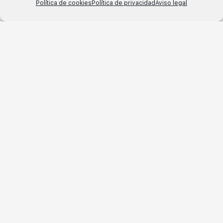
Política de cookies
Política de privacidad
Aviso legal
English
Español
Related Series
Lyon 1837
Lyon 1936
Lyon 5059
Lyon 6625
Lyon 6626
Lyon 8215
Lyon 9535