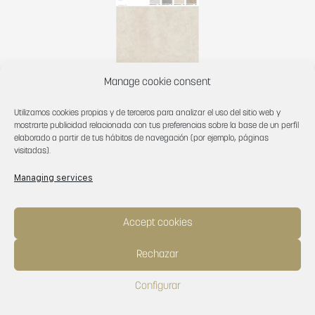
Manage cookie consent
Panel Técnico 1836 1936 Lyon Crema
1005×1925
Utilizamos cookies propias y de terceros para analizar el uso del sitio web y
mostrarte publicidad relacionada con tus preferencias sobre la base de un perfil
elaborado a partir de tus hábitos de navegación (por ejemplo, páginas
visitadas).
Managing services
Accept cookies
Rechazar
Configurar