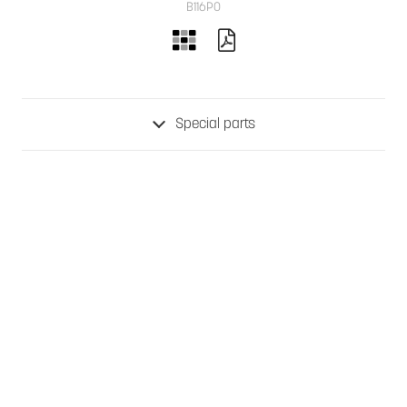
B116PO
Special parts