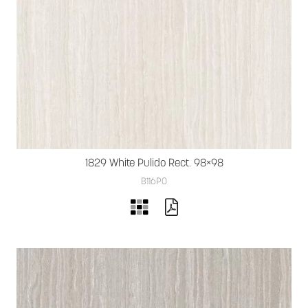
1829 White Pulido Rect. 98×98
B116PO