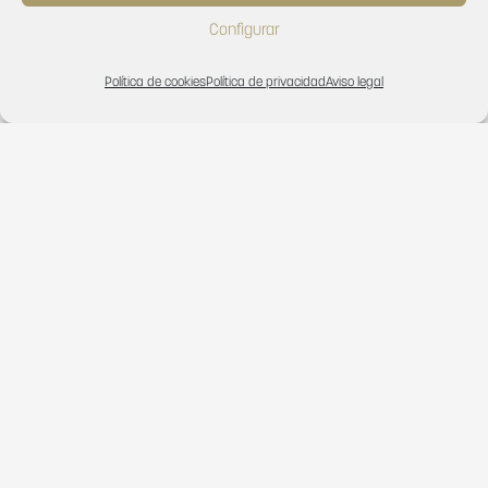
Configurar
CONTACT US
Política de cookies
Política de privacidad
Aviso legal