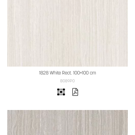
1828 White Rect. 100×100 cm
B089PO