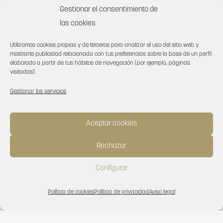
Gestionar el consentimiento de
las cookies
Panel Técnico 9554 Minnesota Dark Natural Oak
1005×1925
Utilizamos cookies propias y de terceros para analizar el uso del sitio web y
mostrarte publicidad relacionada con tus preferencias sobre la base de un perfil
elaborado a partir de tus hábitos de navegación (por ejemplo, páginas
visitadas).
Gestionar los servicios
Aceptar cookies
Rechazar
Configurar
Series
Política de cookies
Política de privacidad
Aviso legal
Relacionadas
Español
English