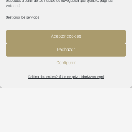
elaborado a partir de tus hábitos de navegación (por ejemplo, páginas
visitadas).
Gestionar los servicios
Aceptar cookies
Rechazar
Panel Técnico 1876 Minnesota Dark Oak 1005×1925
Configurar
Política de cookies
Política de privacidad
Aviso legal
Español
English