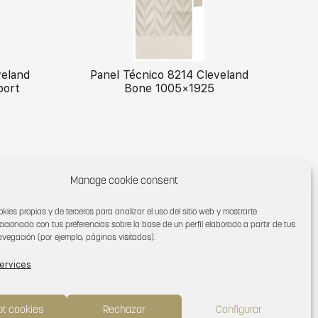
veland
Panel Técnico 8214 Cleveland
port
Bone 1005×1925
Manage cookie consent
okies propias y de terceros para analizar el uso del sitio web y mostrarte
lacionada con tus preferencias sobre la base de un perfil elaborado a partir de tus
vegación (por ejemplo, páginas visitadas).
ervices
leveland 5058
Cleveland 6631
t cookies
Rechazar
Configurar