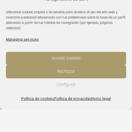
Utilizamos cookies propias y de terceros para analizar el uso del sitio web y
mostrarte publicidad relacionada con tus preferencias sobre la base de un perfil
elaborado a partir de tus hábitos de navegación (por ejemplo, páginas
visitadas).
Managing services
Related Series
Accept cookies
Trevi 1215
Trevi 1817
Rechazar
Trevi 1917
Trevi 5051
Configurar
Trevi 6613
Trevi 6615
Trevi 8211
Política de cookies
Política de privacidad
Aviso legal
English
Español