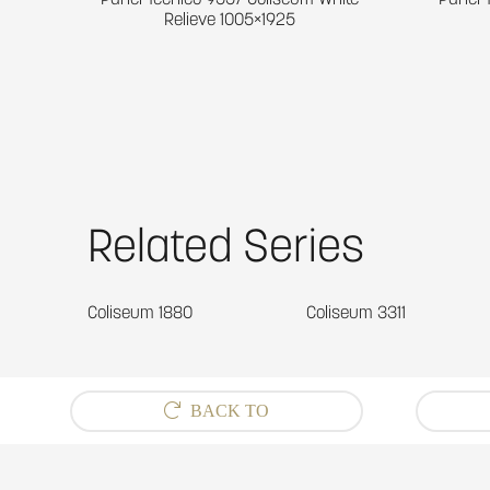
Panel Técnico 9557 Coliseum White
Panel 
Relieve 1005×1925
Related Series
Coliseum 1880
Coliseum 3311
BACK TO