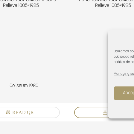
Técnico 9557 Coliseum Sand
Panel Técnico 9557 Colise
Relieve 1005×1925
Relieve 1005×1925
Utilizamos co
publicidad re
hábitos de na
Managing se
Coliseum 1980
Accep
READ QR
LOG IN