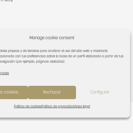
um Grey
Manage cookie consent
okies propias y de terceros para analizar el uso del sitio web y mostrarte
lacionada con tus preferencias sobre la base de un perfil elaborado a partir de tus
vegación (por ejemplo, páginas visitadas).
rvices
t cookies
Rechazar
Configurar
Política de cookies
Política de privacidad
Aviso legal
SEARCH
English
Español