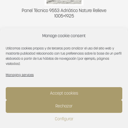
Panel Técnico 9553 Adriático Nature Relieve
1005×1925
Manage cookie consent
Utilizamos cookies propias y de terceros para analizar el uso del sitio web y
mostrarte publicidad relacionada con tus preferencias sobre la base de un perfil
elaborado a partir de tus hábitos de navegación (por ejemplo, páginas
visitadas).
Related Series
Managing services
Adriático 1877
Adriático 1878
Accept cookies
Adriático 1879
Adriático 1977
Adriático 3308
Adriático 3309
Rechazar
Adriático 3310
Configurar