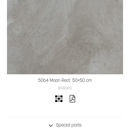
5064 Moon Rect. 50×50 cm
B080PO
Special parts