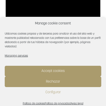
Manage cookie consent
Utilizamos cookies propias y de terceros para analizar el uso del sitio web y
mostrarte publicidad relacionada con tus preferencias sobre la base de un perfil
elaborado a partir de tus hábitos de navegación (por ejemplo, páginas
visitadas).
Managing services
Accept cookies
Rechazar
Configurar
Política de cookies
Política de privacidad
Aviso legal