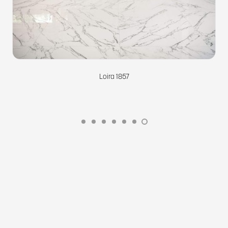
Loira 1856
Loira 1857