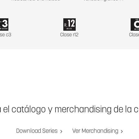
se c3
Clase r12
Clas
a el catálogo y merchandising de la 
Download Series
Ver Merchandising