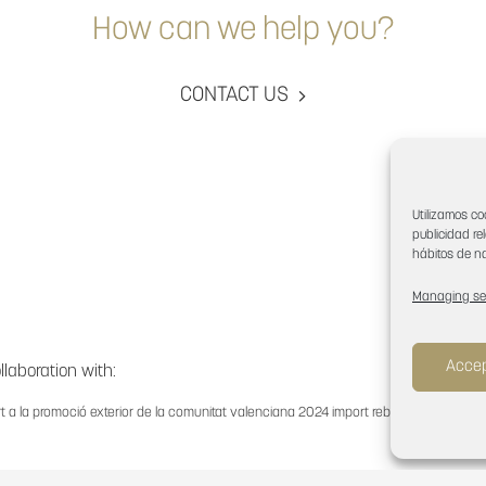
How can we help you?
CONTACT US
Utilizamos co
publicidad re
hábitos de na
Managing se
Accep
ollaboration with:
t a la promoció exterior de la comunitat valenciana 2024 import rebut:
11.783,73€