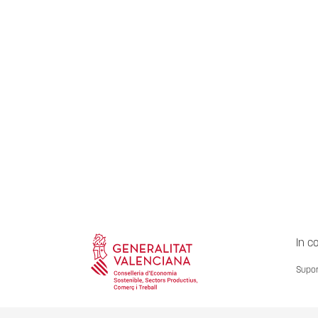
In c
Supor