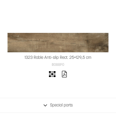
1323 Roble Anti-slip Rect. 25×129,5 cm
B088PO
Special parts