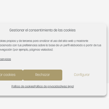
Gestionar el consentimiento de las cookies
okies propias y de terceros para analizar el uso del sitio web y mostrarte
lacionada con tus preferencias sobre la base de un perfil elaborado a partir de tus
vegación (por ejemplo, páginas visitadas).
 servicios
ar cookies
Rechazar
Configurar
Política de cookies
Política de privacidad
Aviso legal
N
BUSCADOR
Español
English